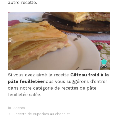
autre recette.
Si vous avez aimé la recette
Gâteau froid à la
pâte feuilletée
nous vous suggérons d’entrer
dans notre catégorie de recettes de pâte
feuilletée salée.
Catégories
Apéros
Navigation
Recette de cupcakes au chocolat