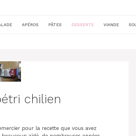
ALADE
APÉROS
PÂTES
DESSERTS
VIANDE
SO
étri chilien
 remercier pour la recette que vous avez
 m’a beaucoup aidé, de nombreuses années