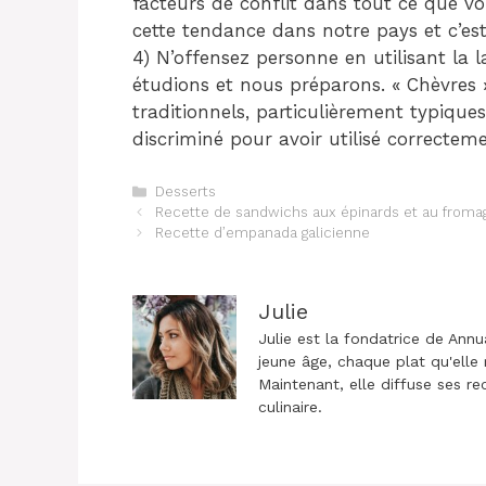
facteurs de conflit dans tout ce que vou
cette tendance dans notre pays et c’est
4) N’offensez personne en utilisant la 
étudions et nous préparons. « Chèvres 
traditionnels, particulièrement typique
discriminé pour avoir utilisé correcteme
Catégories
Desserts
Navigation
Recette de sandwichs aux épinards et au froma
des
Recette d’empanada galicienne
articles
Julie
Julie est la fondatrice de Annu
jeune âge, chaque plat qu'elle 
Maintenant, elle diffuse ses re
culinaire.