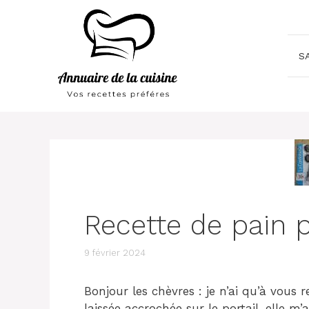
Aller
au
contenu
S
Recette de pain p
9 février 2024
Bonjour les chèvres : je n’ai qu’à vous
laissée accrochée sur le portail, elle