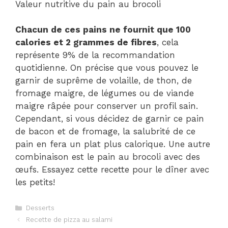
Valeur nutritive du pain au brocoli
Chacun de ces pains ne fournit que 100
calories et 2 grammes de fibres
, cela
représente 9% de la recommandation
quotidienne. On précise que vous pouvez le
garnir de suprême de volaille, de thon, de
fromage maigre, de légumes ou de viande
maigre râpée pour conserver un profil sain.
Cependant, si vous décidez de garnir ce pain
de bacon et de fromage, la salubrité de ce
pain en fera un plat plus calorique. Une autre
combinaison est le pain au brocoli avec des
œufs. Essayez cette recette pour le dîner avec
les petits!
Catégories
Desserts
Navigation
Recette de pizza au salami
des