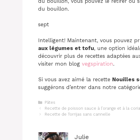
du bouillon, vous pouvez le retirer ou 
du bouillon.
sept
Intelligent! Maintenant, vous pouvez pr
aux légumes et tofu
, une option idéa
découvrir plus de recettes adaptées aux
visiter mon blog
vegspiration
.
Si vous avez aimé la recette
Nouilles 
suggérons d’entrer dans notre catégorie
Catégories
Pâtes
Navigation
Recette de poisson sauce à l’orange et à la cori
des
Recette de Torrijas sans cannelle
articles
Julie