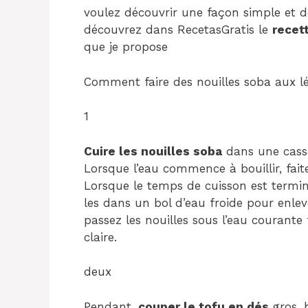
voulez découvrir une façon simple et dél
découvrez dans RecetasGratis le
recet
que je propose
Comment faire des nouilles soba aux l
1
Cuire les nouilles soba
dans une casse
Lorsque l’eau commence à bouillir, fait
Lorsque le temps de cuisson est termin
les dans un bol d’eau froide pour enleve
passez les nouilles sous l’eau courante
claire.
deux
Pendant,
couper le tofu en dés
gros, 