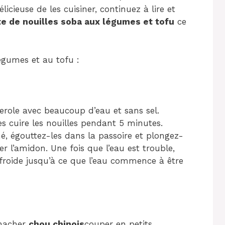
icieuse de les cuisiner, continuez à lire et
te de nouilles soba aux légumes et tofu
ce
égumes et au tofu :
role avec beaucoup d’eau et sans sel.
es cuire les nouilles pendant 5 minutes.
é, égouttez-les dans la passoire et plongez-
r l’amidon. Une fois que l’eau est trouble,
 froide jusqu’à ce que l’eau commence à être
hacher
chou chinois
couper en petits