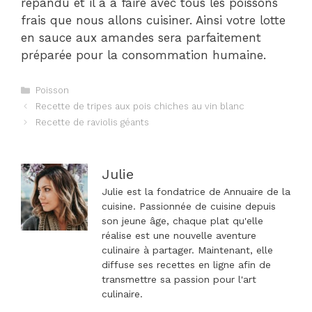
répandu et il a à faire avec tous les poissons
frais que nous allons cuisiner. Ainsi votre lotte
en sauce aux amandes sera parfaitement
préparée pour la consommation humaine.
Catégories
Poisson
Navigation
Recette de tripes aux pois chiches au vin blanc
des
Recette de raviolis géants
articles
Julie
Julie est la fondatrice de Annuaire de la
cuisine. Passionnée de cuisine depuis
son jeune âge, chaque plat qu'elle
réalise est une nouvelle aventure
culinaire à partager. Maintenant, elle
diffuse ses recettes en ligne afin de
transmettre sa passion pour l'art
culinaire.