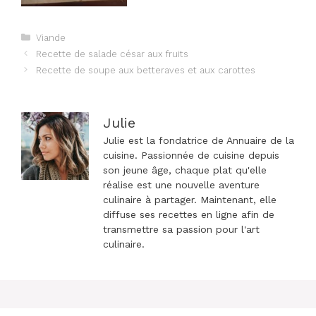
Catégories
Viande
Navigation
Recette de salade césar aux fruits
des
Recette de soupe aux betteraves et aux carottes
articles
Julie
Julie est la fondatrice de Annuaire de la
cuisine. Passionnée de cuisine depuis
son jeune âge, chaque plat qu'elle
réalise est une nouvelle aventure
culinaire à partager. Maintenant, elle
diffuse ses recettes en ligne afin de
transmettre sa passion pour l'art
culinaire.