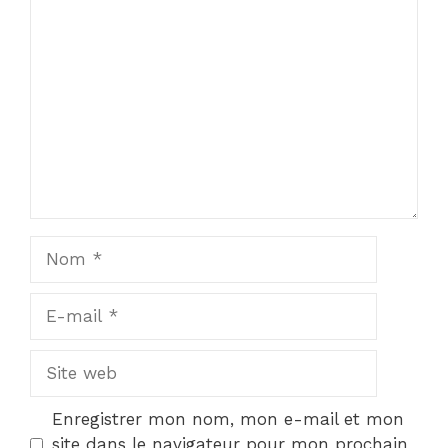
Commentaire
Nom
E-
mail
Site
web
Enregistrer mon nom, mon e-mail et mon
site dans le navigateur pour mon prochain