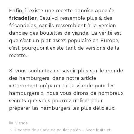
Enfin, il existe une recette danoise appelée
fricadeller
. Celui-ci ressemble plus à des
fricandelas, car ils ressemblent à la version
danoise des boulettes de viande. La vérité est
que c’est un plat assez populaire en Europe,
c’est pourquoi il existe tant de versions de la
recette.
Si vous souhaitez en savoir plus sur le monde
des hamburgers, dans notre article
« Comment préparer de la viande pour les
hamburgers », nous vous dirons de nombreux
secrets que vous pourrez utiliser pour
préparer les hamburgers les plus délicieux.
Catégories
Viande
Navigation
Recette de salade de poulet paléo – Avec fruits et