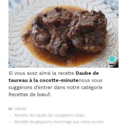
Si vous avez aimé la recette
Daube de
taureau à la cocotte-minute
nous vous
suggérons d’entrer dans notre catégorie
Recettes de bœuf.
Catégories
Viande
Navigation
Recette de salade de courgettes rôties
des
Recette de gaspacho manchego aux côtes levées
articles