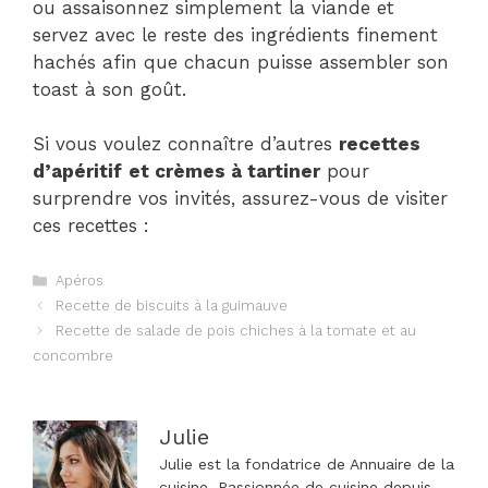
ou assaisonnez simplement la viande et
servez avec le reste des ingrédients finement
hachés afin que chacun puisse assembler son
toast à son goût.
Si vous voulez connaître d’autres
recettes
d’apéritif
et crèmes à tartiner
pour
surprendre vos invités, assurez-vous de visiter
ces recettes :
Catégories
Apéros
Navigation
Recette de biscuits à la guimauve
des
Recette de salade de pois chiches à la tomate et au
articles
concombre
Julie
Julie est la fondatrice de Annuaire de la
cuisine. Passionnée de cuisine depuis