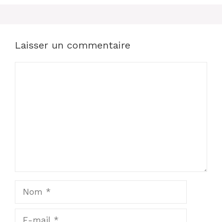
Laisser un commentaire
Commentaire
Nom
E-