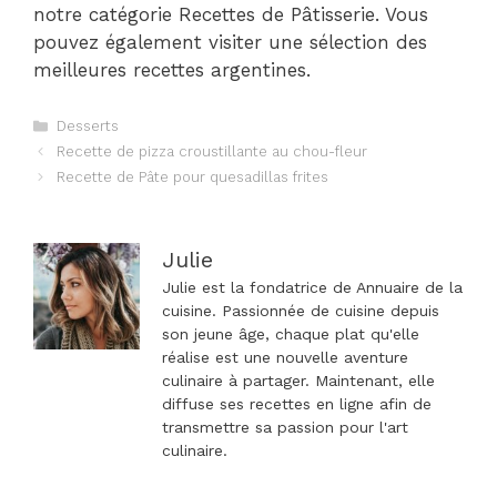
notre catégorie Recettes de Pâtisserie. Vous
pouvez également visiter une sélection des
meilleures recettes argentines.
Catégories
Desserts
Navigation
Recette de pizza croustillante au chou-fleur
des
Recette de Pâte pour quesadillas frites
articles
Julie
Julie est la fondatrice de Annuaire de la
cuisine. Passionnée de cuisine depuis
son jeune âge, chaque plat qu'elle
réalise est une nouvelle aventure
culinaire à partager. Maintenant, elle
diffuse ses recettes en ligne afin de
transmettre sa passion pour l'art
culinaire.