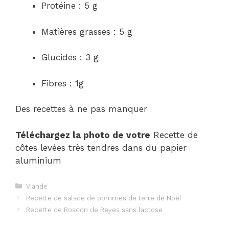
Protéine : 5 g
Matières grasses : 5 g
Glucides : 3 g
Fibres : 1g
Des recettes à ne pas manquer
Téléchargez la photo de votre
Recette de
côtes levées très tendres dans du papier
aluminium
Catégories
Viande
Navigation
Recette de salade de pommes de terre de Noël
des
Recette de Roscón de Reyes sans lactose
articles