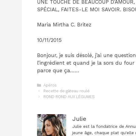
UNE TOUCHE DE BEAUCOUP D’AMOUR,
SPÉCIAL, FAITES-LE MOI SAVOIR. BIS
Maria Mirtha C. Britez
10/11/2015
Bonjour, je suis désolé, j’ai une question
l’ingrédient et quand je la sors du four
parce que ça……
Catégories
Apéros
Navigation
Recette de gâteau roulé
des
ROND ROND AUX LÉGUMES
articles
Julie
Julie est la fondatrice de Annu
jeune âge, chaque plat qu'elle 