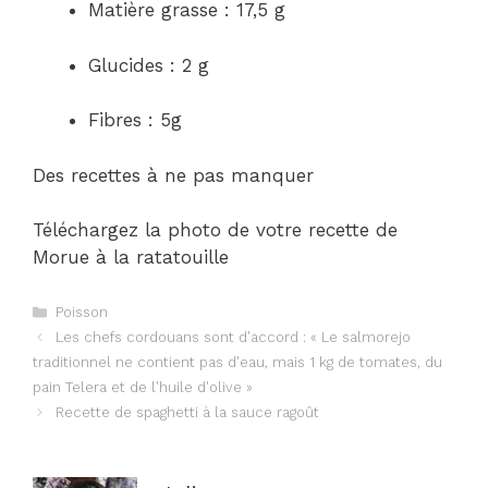
Matière grasse : 17,5 g
Glucides : 2 g
Fibres : 5g
Des recettes à ne pas manquer
Téléchargez la photo de votre recette de
Morue à la ratatouille
Catégories
Poisson
Navigation
Les chefs cordouans sont d'accord : « Le salmorejo
des
traditionnel ne contient pas d'eau, mais 1 kg de tomates, du
articles
pain Telera et de l'huile d'olive »
Recette de spaghetti à la sauce ragoût