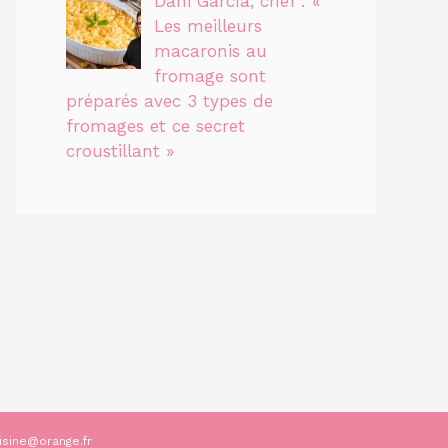
Dani García, chef : «
Les meilleurs
macaronis au
fromage sont
préparés avec 3 types de
fromages et ce secret
croustillant »
isine@orange.fr