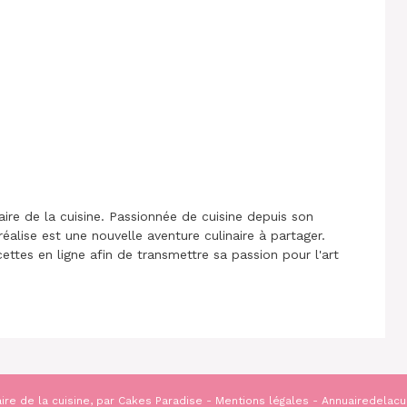
aire de la cuisine. Passionnée de cuisine depuis son
réalise est une nouvelle aventure culinaire à partager.
cettes en ligne afin de transmettre sa passion pour l'art
ire de la cuisine, par
Cakes Paradise
-
Mentions légales
- Annuairedelacu