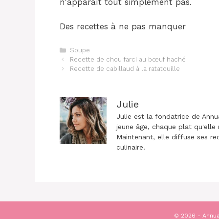
n'apparaît tout simplement pas.
Des recettes à ne pas manquer
Catégories
Soupe
Navigation
Recette de chou farci au bœuf haché
des
Recette de cabillaud à la ratatouille
articles
Julie
Julie est la fondatrice de Annu
jeune âge, chaque plat qu'elle 
Maintenant, elle diffuse ses re
culinaire.
© 2026 - Annua