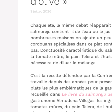
d'olive »
3 juillet 2026
Chaque été, le même débat réapparaît 
salmorejo contient-il de l'eau ou le ju
nombreuses maisons on ajoute un peu d'e
cordouans spécialisés dans ce plat sont c
pas. L'onctuosité caractéristique du sa
la tomate mûre, le pain Telera et l'huile 
nécessaire de diluer le mélange.
C'est la recette défendue par la Confré
travaille depuis des années pour préser
plats les plus emblématiques de la ga
recueillie dans
Le livre du salmorejo d
gastronome Almudena Villegas, les ingré
tomates mûres, du pain Telera, de l'huile