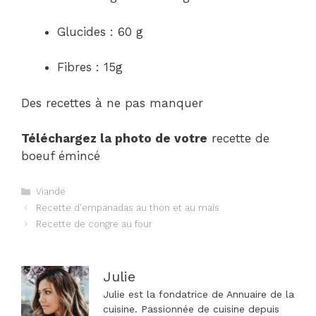
Glucides : 60 g
Fibres : 15g
Des recettes à ne pas manquer
Téléchargez la photo de votre
recette de
boeuf émincé
Catégories
Viande
Navigation
Recette d'empanadas au thon et au maïs
des
Recette de congre au four
articles
Julie
Julie est la fondatrice de Annuaire de la
cuisine. Passionnée de cuisine depuis