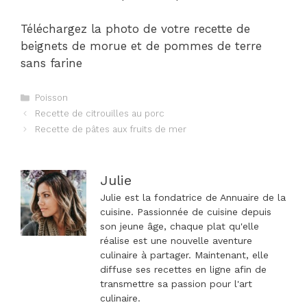
Téléchargez la photo de votre recette de
beignets de morue et de pommes de terre
sans farine
Catégories
Poisson
Navigation
Recette de citrouilles au porc
des
Recette de pâtes aux fruits de mer
articles
Julie
Julie est la fondatrice de Annuaire de la
cuisine. Passionnée de cuisine depuis
son jeune âge, chaque plat qu'elle
réalise est une nouvelle aventure
culinaire à partager. Maintenant, elle
diffuse ses recettes en ligne afin de
transmettre sa passion pour l'art
culinaire.