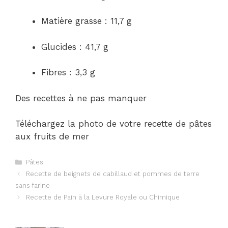
Matière grasse : 11,7 g
Glucides : 41,7 g
Fibres : 3,3 g
Des recettes à ne pas manquer
Téléchargez la photo de votre recette de pâtes
aux fruits de mer
Catégories
Pâtes
Navigation
Recette de beignets de cabillaud et pommes de terre
des
sans farine
articles
Recette de Pain à la Levure Royale ou Chimique