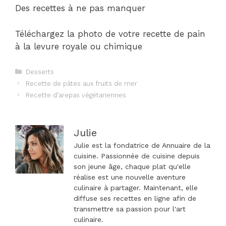
Des recettes à ne pas manquer
Téléchargez la photo de votre recette de pain
à la levure royale ou chimique
Catégories
Desserts
Navigation
Recette de pâtes aux fruits de mer
des
Recette d'arepas végétariennes
articles
Julie
Julie est la fondatrice de Annuaire de la
cuisine. Passionnée de cuisine depuis
son jeune âge, chaque plat qu'elle
réalise est une nouvelle aventure
culinaire à partager. Maintenant, elle
diffuse ses recettes en ligne afin de
transmettre sa passion pour l'art
culinaire.