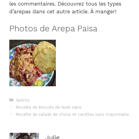
les commentaires. Découvrez tous les types
d’arepas dans cet autre article. À manger!
Photos de Arepa Paisa
Catégories
Apéros
Navigation
Recette de biscuits de Noël sains
des
Recette de salade de choux et carottes sans mayonnaise
articles
Julie