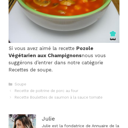
Si vous avez aimé la recette
Pozole
Végétarien aux Champignons
nous vous
suggérons d’entrer dans notre catégorie
Recettes de soupe.
Catégories
Soupe
Navigation
Recette de poitrine de porc au four
des
Recette Boulettes de saumon à la sauce tomate
articles
Julie
Julie est la fondatrice de Annuaire de la