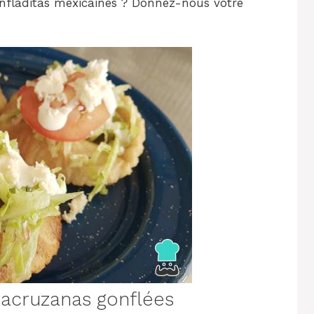
infladitas mexicaines ? Donnez-nous votre
racruzanas gonflées