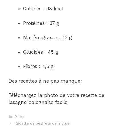
Calories : 98 kcal
Protéines : 37 g
Matière grasse : 73 g
Glucides : 45 g
Fibres : 4,5 g
Des recettes à ne pas manquer
Téléchargez la photo de votre recette de
lasagne bolognaise facile
Catégories
Pâtes
Navigation
Recette de beignets de morue
des