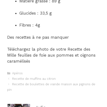
Matière grasse : 89 g
Glucides : 33,5 g
Fibres : 4g
Des recettes à ne pas manquer
Téléchargez la photo de votre Recette des
Mille feuilles de foie aux pommes et oignons
caramélisés
Catégories
Apéros
Navigation
Recette de muffins au citron
des
Recette de boulettes de viande maison aux pignons de
articles
pin