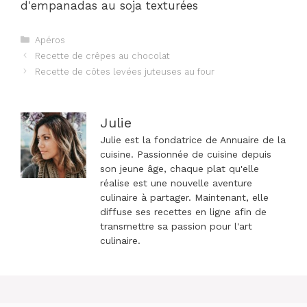
d'empanadas au soja texturées
Catégories
Apéros
Navigation
Recette de crêpes au chocolat
des
Recette de côtes levées juteuses au four
articles
Julie
Julie est la fondatrice de Annuaire de la
cuisine. Passionnée de cuisine depuis
son jeune âge, chaque plat qu'elle
réalise est une nouvelle aventure
culinaire à partager. Maintenant, elle
diffuse ses recettes en ligne afin de
transmettre sa passion pour l'art
culinaire.