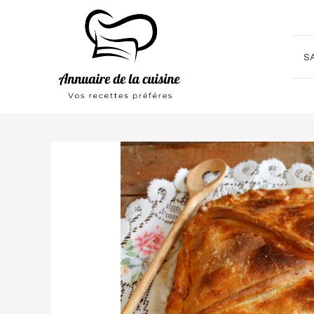
Aller
au
contenu
S