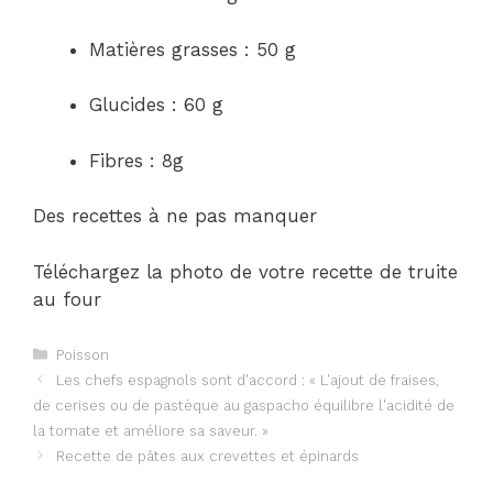
Matières grasses : 50 g
Glucides : 60 g
Fibres : 8g
Des recettes à ne pas manquer
Téléchargez la photo de votre recette de truite
au four
Catégories
Poisson
Navigation
Les chefs espagnols sont d'accord : « L'ajout de fraises,
des
de cerises ou de pastèque au gaspacho équilibre l'acidité de
articles
la tomate et améliore sa saveur. »
Recette de pâtes aux crevettes et épinards