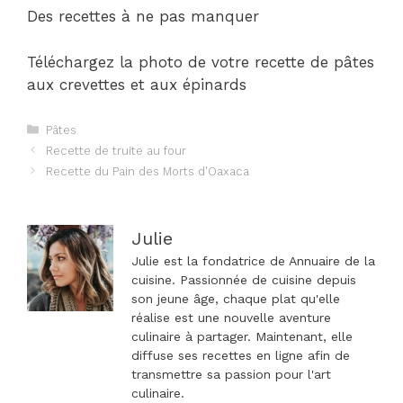
Des recettes à ne pas manquer
Téléchargez la photo de votre recette de pâtes
aux crevettes et aux épinards
Catégories
Pâtes
Navigation
Recette de truite au four
des
Recette du Pain des Morts d'Oaxaca
articles
Julie
Julie est la fondatrice de Annuaire de la
cuisine. Passionnée de cuisine depuis
son jeune âge, chaque plat qu'elle
réalise est une nouvelle aventure
culinaire à partager. Maintenant, elle
diffuse ses recettes en ligne afin de
transmettre sa passion pour l'art
culinaire.