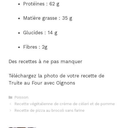
Protéines : 62 g
Matière grasse : 35 g
Glucides : 14 g
Fibres : 2g
Des recettes à ne pas manquer
Téléchargez la photo de votre recette de
Truite au Four avec Oignons
Catégories
Poisson
Navigation
Recette végétalienne de crème de céleri et de pomme
des
Recette de pizza au brocoli sans farine
articles