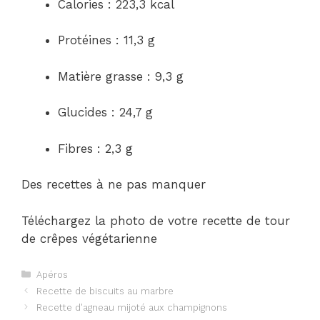
Calories : 223,3 kcal
Protéines : 11,3 g
Matière grasse : 9,3 g
Glucides : 24,7 g
Fibres : 2,3 g
Des recettes à ne pas manquer
Téléchargez la photo de votre recette de tour
de crêpes végétarienne
Catégories
Apéros
Navigation
Recette de biscuits au marbre
des
Recette d'agneau mijoté aux champignons
articles