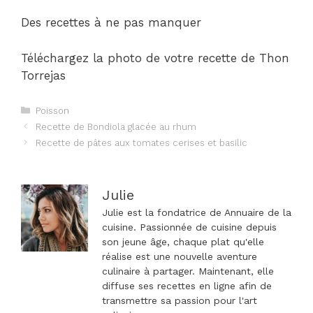
Des recettes à ne pas manquer
Téléchargez la photo de votre recette de Thon
Torrejas
Catégories
Poisson
Navigation
Recette de Bondiola glacée au rhum
des
Recette de pâtes aux tomates cerises et basilic
articles
Julie
Julie est la fondatrice de Annuaire de la
cuisine. Passionnée de cuisine depuis
son jeune âge, chaque plat qu'elle
réalise est une nouvelle aventure
culinaire à partager. Maintenant, elle
diffuse ses recettes en ligne afin de
transmettre sa passion pour l'art