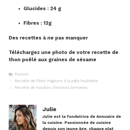
Glucides : 24 g
Fibres : 12g
Des recettes à ne pas manquer
Téléchargez une photo de votre recette de
thon poêlé aux graines de sésame
Catégories
Poisson
Navigation
Recette de Filets mignons à la pâte feuilletée
des
Recette de nouilles chinoises birmanes
articles
Julie
Julie est la fondatrice de Annuaire de
la cuisine. Passionnée de cuisine
depuis son jeune âge, chaque plat