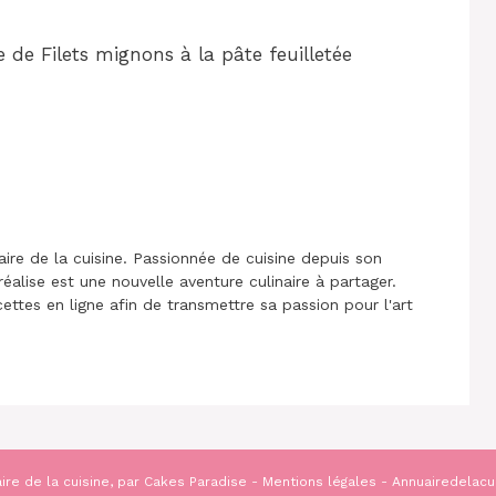
 de Filets mignons à la pâte feuilletée
aire de la cuisine. Passionnée de cuisine depuis son
réalise est une nouvelle aventure culinaire à partager.
cettes en ligne afin de transmettre sa passion pour l'art
ire de la cuisine, par
Cakes Paradise
-
Mentions légales
- Annuairedelacu