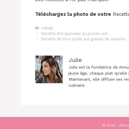
Téléchargez la photo de votre
Recette
Catégories
Viande
Navigation
Recette d'empanadas au poulet vert
des
Recette de thon poêlé aux graines de sésame
articles
Julie
Julie est la fondatrice de Annu
jeune âge, chaque plat qu'elle 
Maintenant, elle diffuse ses re
culinaire.
© 2026 - Annua