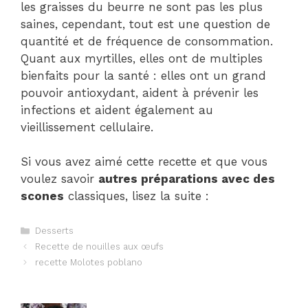
les graisses du beurre ne sont pas les plus
saines, cependant, tout est une question de
quantité et de fréquence de consommation.
Quant aux myrtilles, elles ont de multiples
bienfaits pour la santé : elles ont un grand
pouvoir antioxydant, aident à prévenir les
infections et aident également au
vieillissement cellulaire.
Si vous avez aimé cette recette et que vous
voulez savoir
autres préparations avec des
scones
classiques, lisez la suite :
Catégories
Desserts
Navigation
Recette de nouilles aux œufs
des
recette Molotes poblano
articles