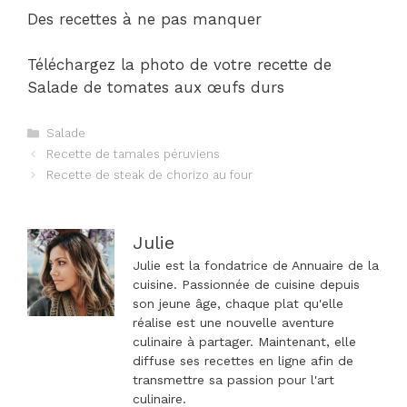
Des recettes à ne pas manquer
Téléchargez la photo de votre recette de
Salade de tomates aux œufs durs
Catégories
Salade
Navigation
Recette de tamales péruviens
des
Recette de steak de chorizo ​​​​au four
articles
Julie
Julie est la fondatrice de Annuaire de la
cuisine. Passionnée de cuisine depuis
son jeune âge, chaque plat qu'elle
réalise est une nouvelle aventure
culinaire à partager. Maintenant, elle
diffuse ses recettes en ligne afin de
transmettre sa passion pour l'art
culinaire.