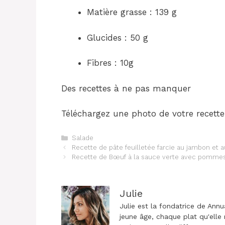
Matière grasse : 139 g
Glucides : 50 g
Fibres : 10g
Des recettes à ne pas manquer
Téléchargez une photo de votre recette 
Catégories
Salade
Navigation
Recette de pâte feuilletée farcie au jambon et 
des
Recette de Bœuf à la sauce verte avec pommes
articles
Julie
Julie est la fondatrice de Annu
jeune âge, chaque plat qu'elle 