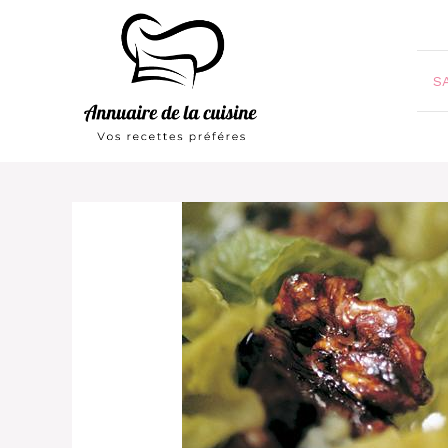
Aller
au
contenu
S