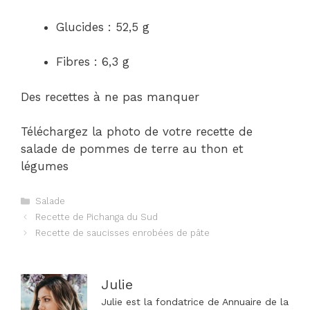
Glucides : 52,5 g
Fibres : 6,3 g
Des recettes à ne pas manquer
Téléchargez la photo de votre recette de
salade de pommes de terre au thon et
légumes
Catégories
Salade
Navigation
Recette de Pichanga du Sud
des
Recette de saucisses enrobées de pâte
articles
Julie
Julie est la fondatrice de Annuaire de la