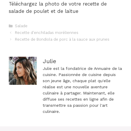
Téléchargez la photo de votre recette de
salade de poulet et de laitue
Catégories
Salade
Navigation
Recette d'enchiladas moréliennes
des
Recette de Bondiola de porc à la sauce aux prunes
articles
Julie
Julie est la fondatrice de Annuaire de la
cuisine. Passionnée de cuisine depuis
son jeune âge, chaque plat qu'elle
réalise est une nouvelle aventure
culinaire à partager. Maintenant, elle
diffuse ses recettes en ligne afin de
transmettre sa passion pour l'art
culinaire.