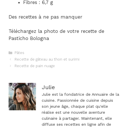
Fibres : 6,7 g
Des recettes à ne pas manquer
Téléchargez la photo de votre recette de
Pasticho Bologna
Catégories
Pâtes
Navigation
Recette de gâteau au thon et surimi
des
Recette de pain nuage
articles
Julie
Julie est la fondatrice de Annuaire de la
cuisine. Passionnée de cuisine depuis
son jeune âge, chaque plat qu'elle
réalise est une nouvelle aventure
culinaire à partager. Maintenant, elle
diffuse ses recettes en ligne afin de