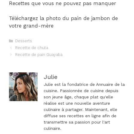
Recettes que vous ne pouvez pas manquer
Téléchargez la photo du pain de jambon de
votre grand-mère
Catégories
Desserts
Navigation
Recette de chuta
des
Recette de pain Guayaba
articles
Julie
Julie est la fondatrice de Annuaire de la
cuisine. Passionnée de cuisine depuis
son jeune âge, chaque plat qu'elle
réalise est une nouvelle aventure
culinaire à partager. Maintenant, elle
diffuse ses recettes en ligne afin de
transmettre sa passion pour l'art
culinaire.