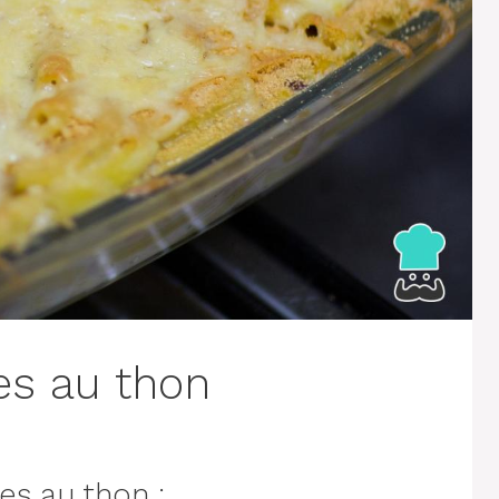
es au thon
es au thon :