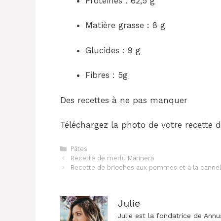
Protéines : 62,5 g
Matière grasse : 8 g
Glucides : 9 g
Fibres : 5g
Des recettes à ne pas manquer
Téléchargez la photo de votre recette d
Catégories
Pâtes
Navigation
Recette de merlu Marinera
des
Recette de brioches aux pommes et à la cannel
articles
Julie
Julie est la fondatrice de Annu