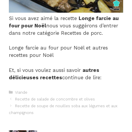
Si vous avez aimé la recette
Longe farcie au
four pour Noël
nous vous suggérons d’entrer
dans notre catégorie Recettes de porc.
Longe farcie au four pour Noël et autres
recettes pour Noël
Et, si vous voulez aussi savoir
autres
délicieuses recettes
continue de lire:
Catégories
Viande
Navigation
Recette de salade de concombre et olives
des
Recette de soupe de nouilles soba aux légumes et aux
articles
champignons