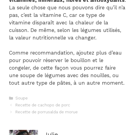
La seule chose que nous pouvons dire qu’il n’a
pas, c’est la vitamine C, car ce type de
vitamine disparaît avec la chaleur de la
cuisson. De même, selon les légumes utilisés,
la valeur nutritionnelle va changer.
Comme recommandation, ajoutez plus d’eau
pour pouvoir réserver le bouillon et le
congeler, de cette façon vous pourrez faire
une soupe de légumes avec des nouilles, ou
tout autre type de pâtes, à un autre moment.
Catégories
Soupe
Navigation
Recette de cachopo de porc
des
Recette de porrusalda de morue
articles
Julie