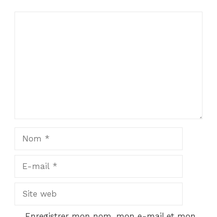
Commentaire
Nom
E-
mail
Site
web
Enregistrer mon nom, mon e-mail et mon