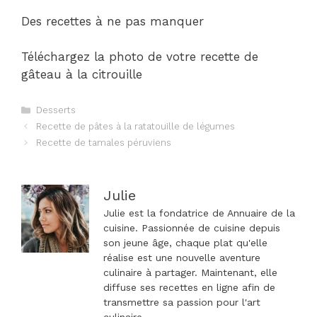
Des recettes à ne pas manquer
Téléchargez la photo de votre recette de
gâteau à la citrouille
Catégories
Desserts
Navigation
Recette de pâtes à la ratatouille de légumes
des
Recette de tamales péruviens
articles
Julie
Julie est la fondatrice de Annuaire de la
cuisine. Passionnée de cuisine depuis
son jeune âge, chaque plat qu'elle
réalise est une nouvelle aventure
culinaire à partager. Maintenant, elle
diffuse ses recettes en ligne afin de
transmettre sa passion pour l'art