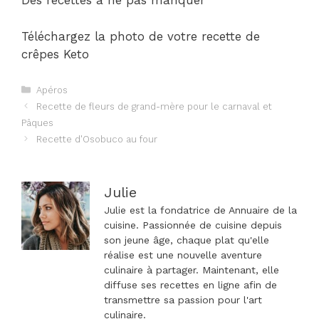
Des recettes à ne pas manquer
Téléchargez la photo de votre recette de
crêpes Keto
Catégories
Apéros
Navigation
Recette de fleurs de grand-mère pour le carnaval et
des
Pâques
articles
Recette d'Osobuco au four
Julie
Julie est la fondatrice de Annuaire de la
cuisine. Passionnée de cuisine depuis
son jeune âge, chaque plat qu'elle
réalise est une nouvelle aventure
culinaire à partager. Maintenant, elle
diffuse ses recettes en ligne afin de
transmettre sa passion pour l'art
culinaire.