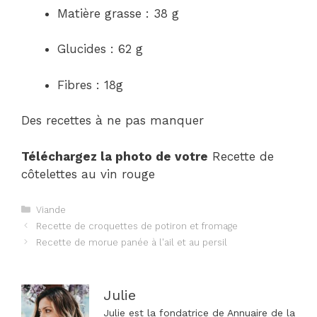
Matière grasse : 38 g
Glucides : 62 g
Fibres : 18g
Des recettes à ne pas manquer
Téléchargez la photo de votre
Recette de
côtelettes au vin rouge
Catégories
Viande
Navigation
Recette de croquettes de potiron et fromage
des
Recette de morue panée à l'ail et au persil
articles
Julie
Julie est la fondatrice de Annuaire de la