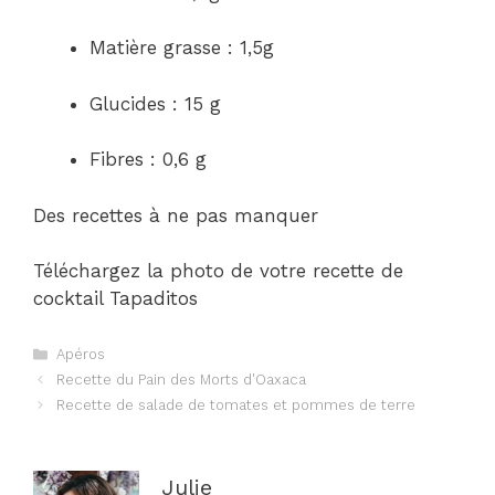
Matière grasse : 1,5g
Glucides : 15 g
Fibres : 0,6 g
Des recettes à ne pas manquer
Téléchargez la photo de votre recette de
cocktail Tapaditos
Catégories
Apéros
Navigation
Recette du Pain des Morts d'Oaxaca
des
Recette de salade de tomates et pommes de terre
articles
Julie