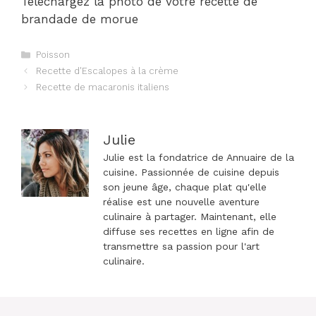
Téléchargez la photo de votre recette de
brandade de morue
Catégories
Poisson
Navigation
Recette d'Escalopes à la crème
des
Recette de macaronis italiens
articles
Julie
Julie est la fondatrice de Annuaire de la
cuisine. Passionnée de cuisine depuis
son jeune âge, chaque plat qu'elle
réalise est une nouvelle aventure
culinaire à partager. Maintenant, elle
diffuse ses recettes en ligne afin de
transmettre sa passion pour l'art
culinaire.