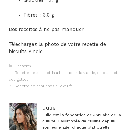
Glucides : 57 g
Fibres : 3,6 g
Des recettes à ne pas manquer
Téléchargez la photo de votre recette de
biscuits Pinole
Catégories
Desserts
Navigation
Recette de spaghettis à la sauce à la viande, carottes et
des
courgettes
articles
Recette de panuchos aux œufs
Julie
Julie est la fondatrice de Annuaire de la
cuisine. Passionnée de cuisine depuis
son jeune âge, chaque plat qu'elle