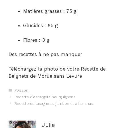
Matières grasses : 75 g
Glucides : 85 g
Fibres : 3 g
Des recettes à ne pas manquer
Téléchargez la photo de votre Recette de
Beignets de Morue sans Levure
Catégories
Poisson
Navigation
Recette d'escargots bourguignons
des
Recette de lasagne au jambon et à l'ananas
articles
Julie